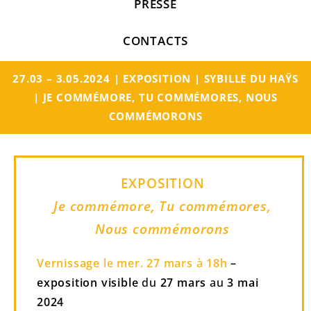
PRESSE
CONTACTS
27.03 – 3.05.2024 | EXPOSITION | SYBILLE DU HAŸS
| JE COMMÉMORE, TU COMMÉMORES, NOUS
COMMÉMORONS
EXPOSITION
Je commémore, Tu commémores,
Nous commémorons
Vernissage
le
mer. 27 mars
à
18h
–
exposition visible
du
27 mars
au
3 mai
2024