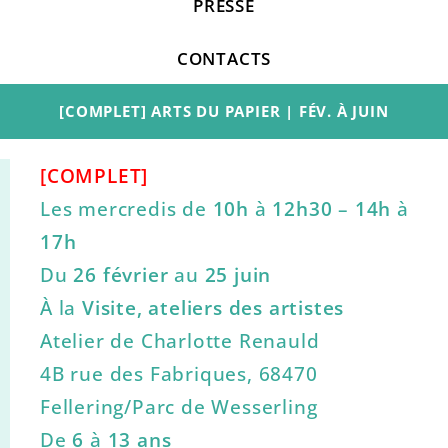
PRESSE
CONTACTS
[COMPLET] ARTS DU PAPIER | FÉV. À JUIN
[COMPLET]
Les mercredis de
10h
à
12h30
–
14h
à
17h
Du
26 février
au
25 juin
À la
Visite, ateliers des artistes
Atelier de Charlotte Renauld
4B rue des Fabriques, 68470
Fellering/Parc de Wesserling
De
6
à
13 ans