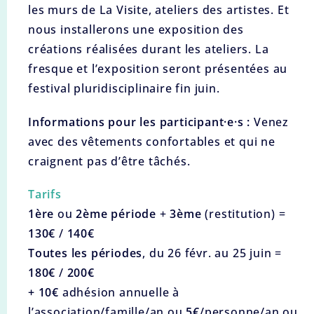
les murs de La Visite, ateliers des artistes. Et
nous installerons une exposition des
créations réalisées durant les ateliers. La
fresque et l’exposition seront présentées au
festival pluridisciplinaire fin juin.
Informations pour les participant·e·s :
Venez
avec des vêtements confortables et qui ne
craignent pas d’être tâchés.
Tarifs
1ère
ou
2ème période
+
3ème
(restitution) =
130€
/
140€
Toutes les périodes
, du 26 févr. au 25 juin =
180€
/
200€
+ 10€
adhésion annuelle à
l’association/famille/an ou
5€
/personne/an ou