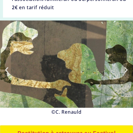
2€
en tarif réduit
©C. Renauld